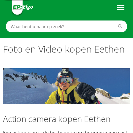
Elgo
Foto en Video kopen Eethen
Action camera kopen Eethen
Een action cam is de beste optie om herinneringen vast