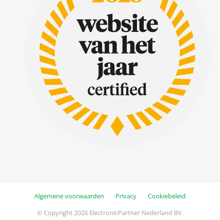
Algemene voorwaarden
Privacy
Cookiebeleid
© Copyright 2026 ElectronicPartner Nederland BV.