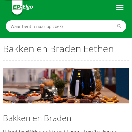
Elgo
Bakken en Braden Eethen
Bakken en Braden
U kunt bij EP:Elgo ook terecht voor al uw 'bakken en