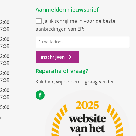
Aanmelden nieuwsbrief
Ja, ik schrijf me in voor de beste
12:00
17:30
aanbiedingen van EP:
12:00
17:30
12:00
Inschrijven
17:30
Reparatie of vraag?
12:00
17:30
Klik hier
, wij helpen u graag verder.
12:00
17:30
15:00
n